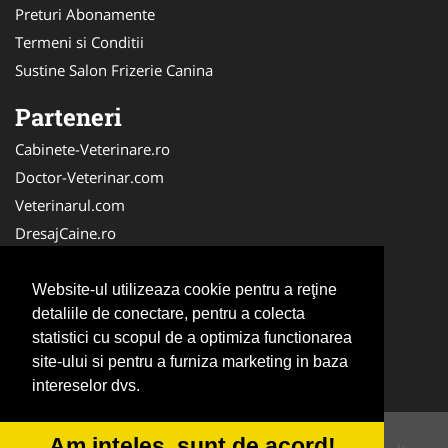
Preturi Abonamente
Termeni si Conditii
Sustine Salon Frizerie Canina
Parteneri
Cabinete-Veterinare.ro
Doctor-Veterinar.com
Veterinarul.com
DresajCaine.ro
Medic-Bun.com
NonStopDeschis.ro
Website-ul utilizeaza cookie pentru a reţine
detaliile de conectare, pentru a colecta
Dresaj-Caine.ro
statistici cu scopul de a optimiza functionarea
Clinica-Privata.ro
site-ului si pentru a furniza marketing in baza
Veterinar-Romania.ro
intereselor dvs.
Am inteles, sunt de acord!