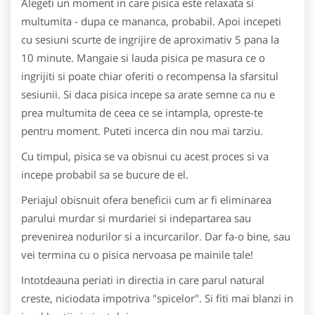
Alegeti un moment in care pisica este relaxata si
multumita - dupa ce mananca, probabil. Apoi incepeti
cu sesiuni scurte de ingrijire de aproximativ 5 pana la
10 minute. Mangaie si lauda pisica pe masura ce o
ingrijiti si poate chiar oferiti o recompensa la sfarsitul
sesiunii. Si daca pisica incepe sa arate semne ca nu e
prea multumita de ceea ce se intampla, opreste-te
pentru moment. Puteti incerca din nou mai tarziu.
Cu timpul, pisica se va obisnui cu acest proces si va
incepe probabil sa se bucure de el.
Periajul obisnuit ofera beneficii cum ar fi eliminarea
parului murdar si murdariei si indepartarea sau
prevenirea nodurilor si a incurcarilor. Dar fa-o bine, sau
vei termina cu o pisica nervoasa pe mainile tale!
Intotdeauna periati in directia in care parul natural
creste, niciodata impotriva "spicelor". Si fiti mai blanzi in