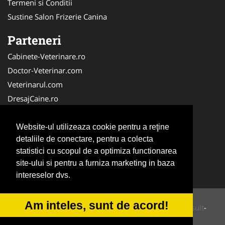
Termeni si Conditii
Sustine Salon Frizerie Canina
Parteneri
Cabinete-Veterinare.ro
Doctor-Veterinar.com
Veterinarul.com
DresajCaine.ro
Medic-Bun.com
NonStopDeschis.ro
Website-ul utilizeaza cookie pentru a reţine
detaliile de conectare, pentru a colecta
Dresaj-Caine.ro
statistici cu scopul de a optimiza functionarea
Clinica-Privata.ro
site-ului si pentru a furniza marketing in baza
Veterinar-Romania.ro
intereselor dvs.
Am inteles, sunt de acord!
© 2014-2026 Powered by
VilonMedia
&
Tokaido Consult
-
ANPC
SOL