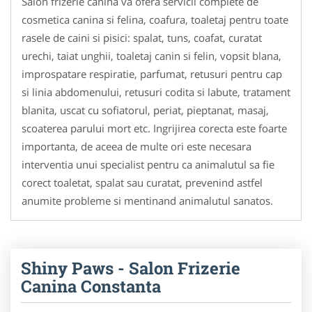
Salon frizerie canina va ofera servicii complete de
cosmetica canina si felina, coafura, toaletaj pentru toate
rasele de caini si pisici: spalat, tuns, coafat, curatat
urechi, taiat unghii, toaletaj canin si felin, vopsit blana,
improspatare respiratie, parfumat, retusuri pentru cap
si linia abdomenului, retusuri codita si labute, tratament
blanita, uscat cu sofiatorul, periat, pieptanat, masaj,
scoaterea parului mort etc. Ingrijirea corecta este foarte
importanta, de aceea de multe ori este necesara
interventia unui specialist pentru ca animalutul sa fie
corect toaletat, spalat sau curatat, prevenind astfel
anumite probleme si mentinand animalutul sanatos.
Shiny Paws - Salon Frizerie
Canina Constanta