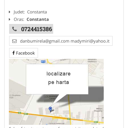
Judet:
Constanta
Oras:
Constanta
0724415386
danbumirela@gmail.com madymiri@yahoo.it
Facebook