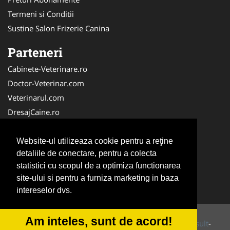
Termeni si Conditii
Sustine Salon Frizerie Canina
Parteneri
Cabinete-Veterinare.ro
Doctor-Veterinar.com
Veterinarul.com
DresajCaine.ro
Medic-Bun.com
NonStopDeschis.ro
Website-ul utilizeaza cookie pentru a reţine
detaliile de conectare, pentru a colecta
Dresaj-Caine.ro
statistici cu scopul de a optimiza functionarea
Clinica-Privata.ro
site-ului si pentru a furniza marketing in baza
Veterinar-Romania.ro
intereselor dvs.
Am inteles, sunt de acord!
© 2014-2026 Powered by
VilonMedia
&
Tokaido Consult
-