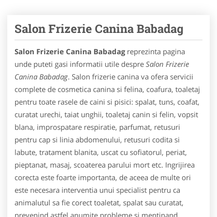
Salon Frizerie Canina Babadag
Salon Frizerie Canina Babadag
reprezinta pagina
unde puteti gasi informatii utile despre
Salon Frizerie
Canina Babadag
. Salon frizerie canina va ofera servicii
complete de cosmetica canina si felina, coafura, toaletaj
pentru toate rasele de caini si pisici: spalat, tuns, coafat,
curatat urechi, taiat unghii, toaletaj canin si felin, vopsit
blana, improspatare respiratie, parfumat, retusuri
pentru cap si linia abdomenului, retusuri codita si
labute, tratament blanita, uscat cu sofiatorul, periat,
pieptanat, masaj, scoaterea parului mort etc. Ingrijirea
corecta este foarte importanta, de aceea de multe ori
este necesara interventia unui specialist pentru ca
animalutul sa fie corect toaletat, spalat sau curatat,
prevenind astfel anumite probleme si mentinand