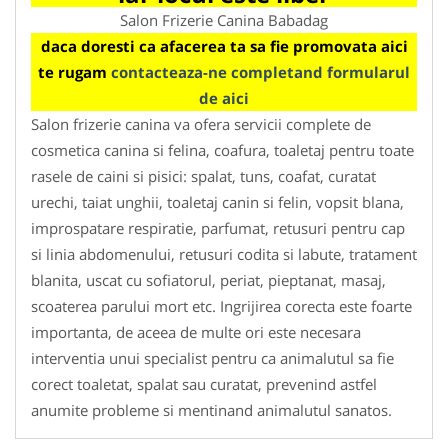
Salon Frizerie Canina Babadag
daca doresti ca afacerea ta sa fie promovata aici
te rugam
contacteaza-ne completand formularul
de aici
Salon frizerie canina va ofera servicii complete de
cosmetica canina si felina, coafura, toaletaj pentru toate
rasele de caini si pisici: spalat, tuns, coafat, curatat
urechi, taiat unghii, toaletaj canin si felin, vopsit blana,
improspatare respiratie, parfumat, retusuri pentru cap
si linia abdomenului, retusuri codita si labute, tratament
blanita, uscat cu sofiatorul, periat, pieptanat, masaj,
scoaterea parului mort etc. Ingrijirea corecta este foarte
importanta, de aceea de multe ori este necesara
interventia unui specialist pentru ca animalutul sa fie
corect toaletat, spalat sau curatat, prevenind astfel
anumite probleme si mentinand animalutul sanatos.