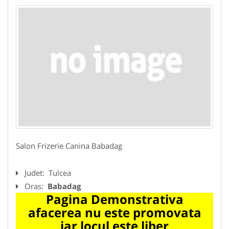
Salon Frizerie Canina Babadag
Judet:
Tulcea
Oras:
Babadag
Pagina Demonstrativa
afacerea nu este promovata
iar locul este liber