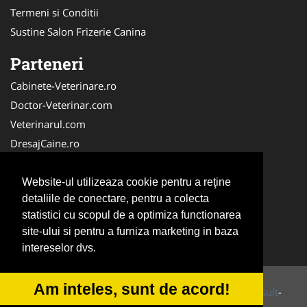
Termeni si Conditii
Sustine Salon Frizerie Canina
Parteneri
Cabinete-Veterinare.ro
Doctor-Veterinar.com
Veterinarul.com
DresajCaine.ro
Medic-Bun.com
NonStopDeschis.ro
Website-ul utilizeaza cookie pentru a reţine
detaliile de conectare, pentru a colecta
Dresaj-Caine.ro
statistici cu scopul de a optimiza functionarea
Clinica-Privata.ro
site-ului si pentru a furniza marketing in baza
Veterinar-Romania.ro
intereselor dvs.
Am inteles, sunt de acord!
© 2014-2026 Powered by
VilonMedia
&
Tokaido Consult
-