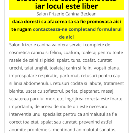
iar locul este liber
Salon Frizerie Canina Beclean
daca doresti ca afacerea ta sa fie promovata aici
te rugam
contacteaza-ne completand formularul
de aici
Salon frizerie canina va ofera servicii complete de
cosmetica canina si felina, coafura, toaletaj pentru toate
rasele de caini si pisici: spalat, tuns, coafat, curatat
urechi, taiat unghii, toaletaj canin si felin, vopsit blana,
improspatare respiratie, parfumat, retusuri pentru cap
si linia abdomenului, retusuri codita si labute, tratament
blanita, uscat cu sofiatorul, periat, pieptanat, masaj,
scoaterea parului mort etc. Ingrijirea corecta este foarte
importanta, de aceea de multe ori este necesara
interventia unui specialist pentru ca animalutul sa fie
corect toaletat, spalat sau curatat, prevenind astfel
anumite probleme si mentinand animalutul sanatos.