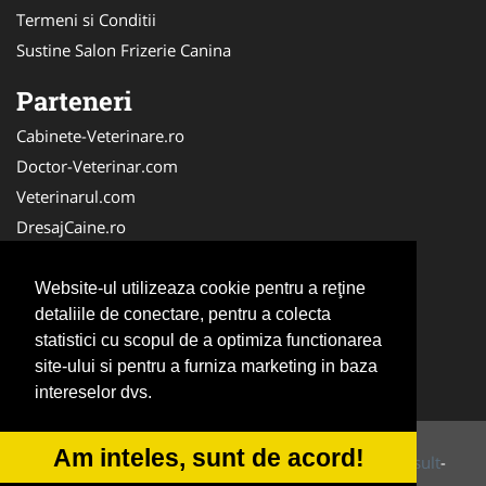
Termeni si Conditii
Sustine Salon Frizerie Canina
Parteneri
Cabinete-Veterinare.ro
Doctor-Veterinar.com
Veterinarul.com
DresajCaine.ro
Medic-Bun.com
NonStopDeschis.ro
Website-ul utilizeaza cookie pentru a reţine
detaliile de conectare, pentru a colecta
Dresaj-Caine.ro
statistici cu scopul de a optimiza functionarea
Clinica-Privata.ro
site-ului si pentru a furniza marketing in baza
Veterinar-Romania.ro
intereselor dvs.
Am inteles, sunt de acord!
© 2014-2026 Powered by
VilonMedia
&
Tokaido Consult
-