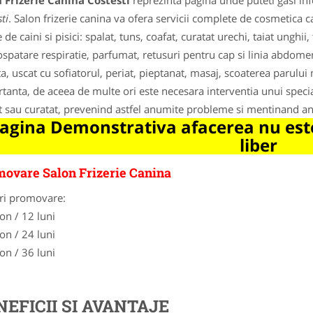
 Frizerie Canina Costesti
reprezinta pagina unde puteti gasi inf
ti
. Salon frizerie canina va ofera servicii complete de cosmetica ca
 de caini si pisici: spalat, tuns, coafat, curatat urechi, taiat unghii,
spatare respiratie, parfumat, retusuri pentru cap si linia abdomen
ta, uscat cu sofiatorul, periat, pieptanat, masaj, scoaterea parului 
tanta, de aceea de multe ori este necesara interventia unui special
t sau curatat, prevenind astfel anumite probleme si mentinand an
agina Demonstrativa afacerea nu este
liber
ovare Salon Frizerie Canina
ri promovare:
on / 12 luni
on / 24 luni
on / 36 luni
NEFICII SI AVANTAJE