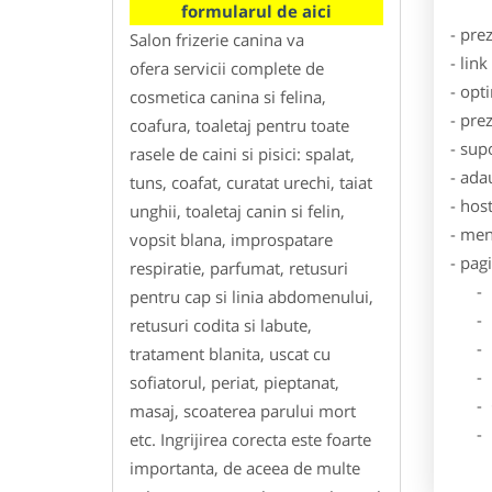
formularul de aici
- pre
Salon frizerie canina va
- lin
ofera servicii complete de
- opt
cosmetica canina si felina,
- pre
coafura, toaletaj pentru toate
- sup
rasele de caini si pisici: spalat,
- ada
tuns, coafat, curatat urechi, taiat
- hos
unghii, toaletaj canin si felin,
- men
vopsit blana, improspatare
- pag
respiratie, parfumat, retusuri
- Dat
pentru cap si linia abdomenului,
- De
retusuri codita si labute,
- Lo
tratament blanita, uscat cu
- Des
sofiatorul, periat, pieptanat,
- Ga
masaj, scoaterea parului mort
- Poz
etc. Ingrijirea corecta este foarte
importanta, de aceea de multe