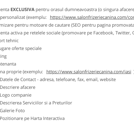
zenta
EXCLUSIVA
pentru orasul dumneavoastra (o singura afacere p
k personalizat (exemplu:
https://www.salonfrizeriecanina.com/co
imizare pentru motoare de cautare (SEO pentru pagina promovata
zenta activa pe retelele sociale (promovare pe Facebook, Twitter,
ort tehnic
ugare oferte speciale
ting
tenanta
ina proprie (exemplu:
https://www.salonfrizeriecanina.com/iasi
ele de Contact - adresa, telefoane, fax, email, website
scriere afacere
go companie
crierea Serviciilor si a Preturilor
lerie Foto
itionare pe Harta Interactiva