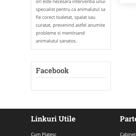
ori este necesara interventia unui
specialist pentru ca animalutul sa
fie corect toaletat, spalat sau
curatat, prevenind astfel anumite
probleme si mentinand
animalutul sanatos.
Facebook
Linkuri Utile
Part
Cum Platesc
Cabinet