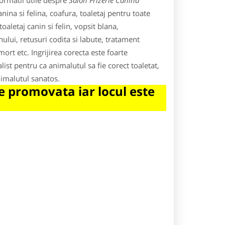
ormatii utile despre
Salon Frizerie Canina
nina si felina, coafura, toaletaj pentru toate
 toaletaj canin si felin, vopsit blana,
ului, retusuri codita si labute, tratament
mort etc. Ingrijirea corecta este foarte
ist pentru ca animalutul sa fie corect toaletat,
imalutul sanatos.
 promovata iar locul este