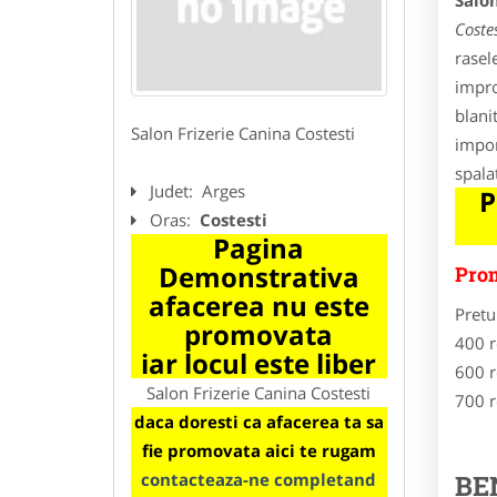
Salon
Costes
rasele
impro
blani
Salon Frizerie Canina Costesti
impor
spala
Judet:
Arges
P
Oras:
Costesti
Pagina
Demonstrativa
Prom
afacerea nu este
Pretu
promovata
400 r
iar locul este liber
600 r
Salon Frizerie Canina Costesti
700 r
daca doresti ca afacerea ta sa
fie promovata aici te rugam
contacteaza-ne completand
BE