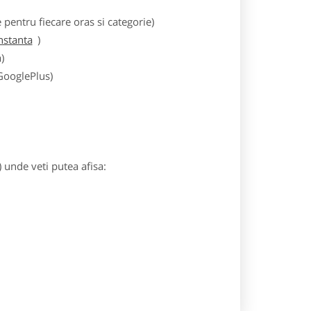
entru fiecare oras si categorie)
nstanta
)
)
 GooglePlus)
) unde veti putea afisa: