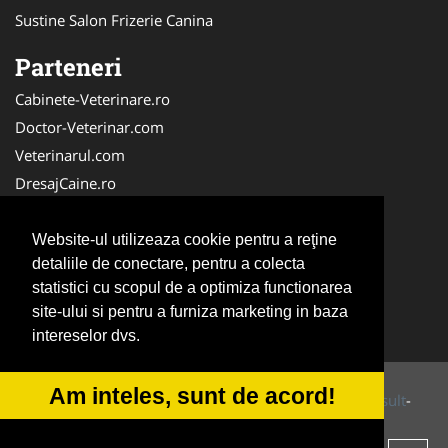
Sustine Salon Frizerie Canina
Parteneri
Cabinete-Veterinare.ro
Doctor-Veterinar.com
Veterinarul.com
DresajCaine.ro
Medic-Bun.com
NonStopDeschis.ro
Website-ul utilizeaza cookie pentru a reţine
detaliile de conectare, pentru a colecta
Dresaj-Caine.ro
statistici cu scopul de a optimiza functionarea
Clinica-Privata.ro
site-ului si pentru a furniza marketing in baza
Veterinar-Romania.ro
intereselor dvs.
Am inteles, sunt de acord!
© 2014-2026 Powered by
VilonMedia
&
Tokaido Consult
-
ANPC
SOL