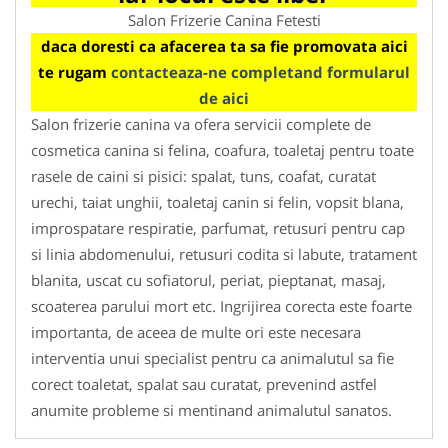
Salon Frizerie Canina Fetesti
daca doresti ca afacerea ta sa fie promovata aici
te rugam
contacteaza-ne completand formularul
de aici
Salon frizerie canina va ofera servicii complete de
cosmetica canina si felina, coafura, toaletaj pentru toate
rasele de caini si pisici: spalat, tuns, coafat, curatat
urechi, taiat unghii, toaletaj canin si felin, vopsit blana,
improspatare respiratie, parfumat, retusuri pentru cap
si linia abdomenului, retusuri codita si labute, tratament
blanita, uscat cu sofiatorul, periat, pieptanat, masaj,
scoaterea parului mort etc. Ingrijirea corecta este foarte
importanta, de aceea de multe ori este necesara
interventia unui specialist pentru ca animalutul sa fie
corect toaletat, spalat sau curatat, prevenind astfel
anumite probleme si mentinand animalutul sanatos.