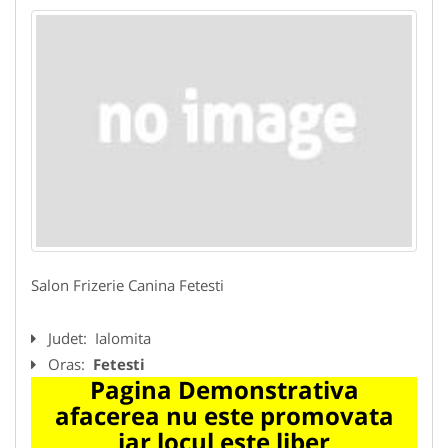
Salon Frizerie Canina Fetesti
Judet:
Ialomita
Oras:
Fetesti
Pagina Demonstrativa
afacerea nu este promovata
iar locul este liber