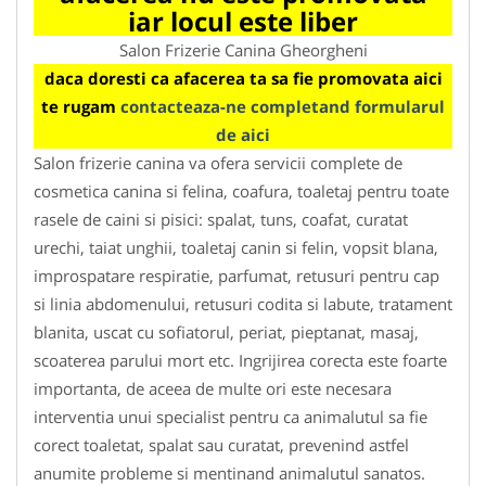
iar locul este liber
Salon Frizerie Canina Gheorgheni
daca doresti ca afacerea ta sa fie promovata aici
te rugam
contacteaza-ne completand formularul
de aici
Salon frizerie canina va ofera servicii complete de
cosmetica canina si felina, coafura, toaletaj pentru toate
rasele de caini si pisici: spalat, tuns, coafat, curatat
urechi, taiat unghii, toaletaj canin si felin, vopsit blana,
improspatare respiratie, parfumat, retusuri pentru cap
si linia abdomenului, retusuri codita si labute, tratament
blanita, uscat cu sofiatorul, periat, pieptanat, masaj,
scoaterea parului mort etc. Ingrijirea corecta este foarte
importanta, de aceea de multe ori este necesara
interventia unui specialist pentru ca animalutul sa fie
corect toaletat, spalat sau curatat, prevenind astfel
anumite probleme si mentinand animalutul sanatos.