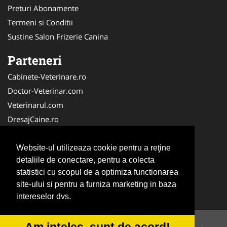
Preturi Abonamente
Termeni si Conditii
Sustine Salon Frizerie Canina
Parteneri
Cabinete-Veterinare.ro
Doctor-Veterinar.com
Veterinarul.com
DresajCaine.ro
Medic-Bun.com
NonStopDeschis.ro
Website-ul utilizeaza cookie pentru a reţine
detaliile de conectare, pentru a colecta
Dresaj-Caine.ro
statistici cu scopul de a optimiza functionarea
Clinica-Privata.ro
site-ului si pentru a furniza marketing in baza
Veterinar-Romania.ro
intereselor dvs.
Am inteles, sunt de acord!