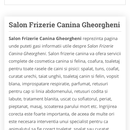
Salon Frizerie Canina Gheorgheni
Salon Frizerie Canina Gheorgheni
reprezinta pagina
unde puteti gasi informatii utile despre
Salon Frizerie
Canina Gheorgheni
. Salon frizerie canina va ofera servicii
complete de cosmetica canina si felina, coafura, toaletaj
pentru toate rasele de caini si pisici: spalat, tuns, coafat,
curatat urechi, taiat unghii, toaletaj canin si felin, vopsit
blana, improspatare respiratie, parfumat, retusuri
pentru cap si linia abdomenului, retusuri codita si
labute, tratament blanita, uscat cu sofiatorul, periat,
pieptanat, masaj, scoaterea parului mort etc. Ingrijirea
corecta este foarte importanta, de aceea de multe ori
este necesara interventia unui specialist pentru ca
animalutul sa fie corect toaletat, spalat sau curatat,