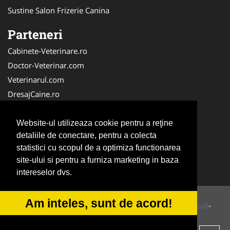
Sustine Salon Frizerie Canina
Parteneri
Cabinete-Veterinare.ro
Doctor-Veterinar.com
Veterinarul.com
DresajCaine.ro
Medic-Bun.com
NonStopDeschis.ro
Website-ul utilizeaza cookie pentru a reţine
detaliile de conectare, pentru a colecta
Dresaj-Caine.ro
statistici cu scopul de a optimiza functionarea
Clinica-Privata.ro
site-ului si pentru a furniza marketing in baza
Veterinar-Romania.ro
intereselor dvs.
Am inteles, sunt de acord!
© 2014-2026 Powered by
VilonMedia
&
Tokaido Consult
-
ANPC
SOL