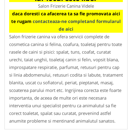
Salon Frizerie Canina Videle
daca doresti ca afacerea ta sa fie promovata aici
te rugam
contacteaza-ne completand formularul
de aici
Salon frizerie canina va ofera servicii complete de
cosmetica canina si felina, coafura, toaletaj pentru toate
rasele de caini si pisici: spalat, tuns, coafat, curatat
urechi, taiat unghii, toaletaj canin si felin, vopsit blana,
improspatare respiratie, parfumat, retusuri pentru cap
si linia abdomenului, retusuri codita si labute, tratament
blanita, uscat cu sofiatorul, periat, pieptanat, masaj,
scoaterea parului mort etc. Ingrijirea corecta este foarte
importanta, de aceea de multe ori este necesara
interventia unui specialist pentru ca animalutul sa fie
corect toaletat, spalat sau curatat, prevenind astfel
anumite probleme si mentinand animalutul sanatos.