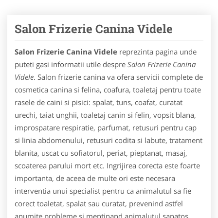
Salon Frizerie Canina Videle
Salon Frizerie Canina Videle
reprezinta pagina unde
puteti gasi informatii utile despre
Salon Frizerie Canina
Videle
. Salon frizerie canina va ofera servicii complete de
cosmetica canina si felina, coafura, toaletaj pentru toate
rasele de caini si pisici: spalat, tuns, coafat, curatat
urechi, taiat unghii, toaletaj canin si felin, vopsit blana,
improspatare respiratie, parfumat, retusuri pentru cap
si linia abdomenului, retusuri codita si labute, tratament
blanita, uscat cu sofiatorul, periat, pieptanat, masaj,
scoaterea parului mort etc. Ingrijirea corecta este foarte
importanta, de aceea de multe ori este necesara
interventia unui specialist pentru ca animalutul sa fie
corect toaletat, spalat sau curatat, prevenind astfel
anumite probleme si mentinand animalutul sanatos.