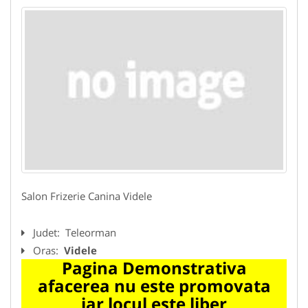
Salon Frizerie Canina Videle
Judet:
Teleorman
Oras:
Videle
Pagina Demonstrativa
afacerea nu este promovata
iar locul este liber